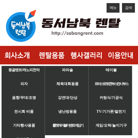
메뉴
검색
몽골텐트/캐노피천막
파라솔
테이블
의자
체육대회용품
트러스/포토존/부스/전시부스
음향/무대/조명
강연대/단상
커팅식/기공식
전시회 비품
냉난방용품
TV/기가폰/발전기
기타행사용품
룰렛/에어볼/이벤트게임기
게임/오락/놀이기구