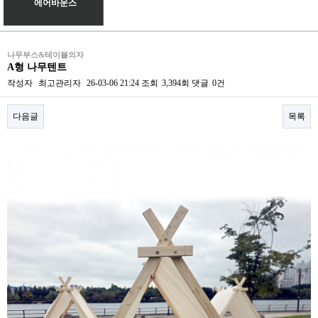
에어바운스
나무부스&테이블의자
A형 나무텐트
작성자
최고관리자
26-03-06 21:24
조회
3,394회
댓글
0건
다음글
목록
본문