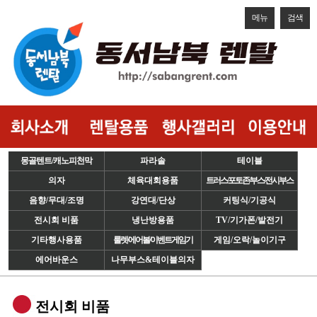
메뉴
검색
몽골텐트/캐노피천막
파라솔
테이블
의자
체육대회용품
트러스/포토존/부스/전시부스
음향/무대/조명
강연대/단상
커팅식/기공식
전시회 비품
냉난방용품
TV/기가폰/발전기
기타행사용품
룰렛/에어볼/이벤트게임기
게임/오락/놀이기구
에어바운스
나무부스&테이블의자
전시회 비품