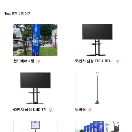
Total 9건
1 페이지
윈드배너 s 형
55인치 삼성 FULL HD…
65인치 삼성 UHD TV
넘버링