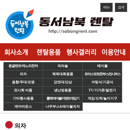
메뉴
검색
몽골텐트/캐노피천막
파라솔
테이블
의자
체육대회용품
트러스/포토존/부스/전시부스
음향/무대/조명
강연대/단상
커팅식/기공식
전시회 비품
냉난방용품
TV/기가폰/발전기
기타행사용품
룰렛/에어볼/이벤트게임기
게임/오락/놀이기구
에어바운스
나무부스&테이블의자
의자