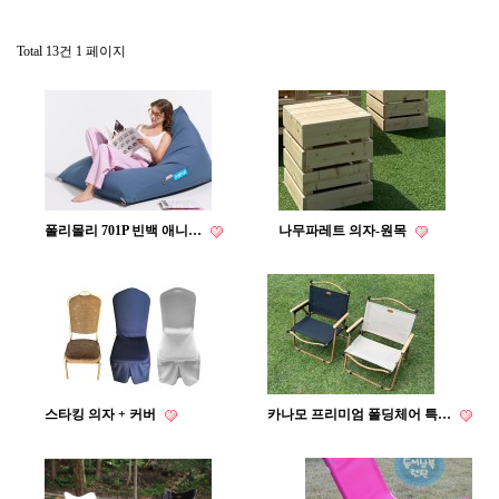
Total 13건
1 페이지
폴리몰리 701P 빈백 애니…
나무파레트 의자-원목
스타킹 의자 + 커버
카나모 프리미엄 폴딩체어 특…