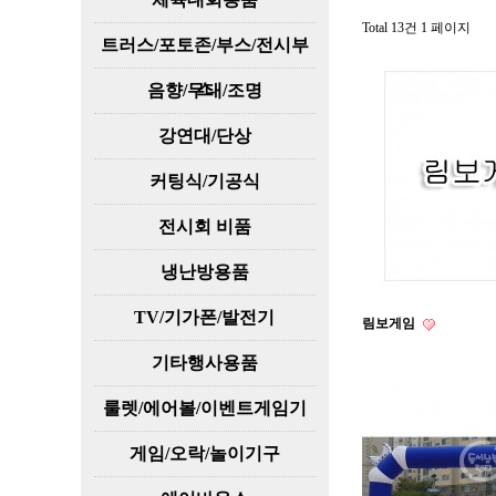
Total 13건
1 페이지
트러스/포토존/부스/전시부
스
음향/무대/조명
강연대/단상
커팅식/기공식
전시회 비품
냉난방용품
TV/기가폰/발전기
림보게임
기타행사용품
룰렛/에어볼/이벤트게임기
게임/오락/놀이기구