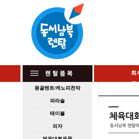
회
행
몽골텐트/캐노피천막
파라솔
테이블
의자
체육대회용품