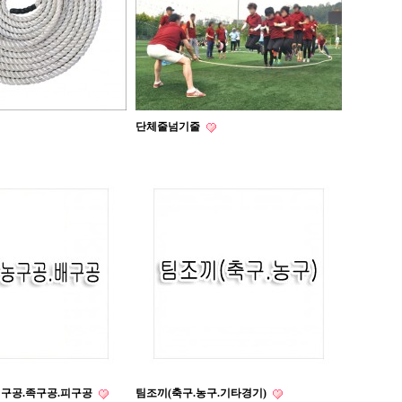
단체줄넘기줄
배구공.족구공.피구공
팀조끼(축구.농구.기타경기)