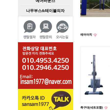
에어바운스
나무부스&테이블의자
에어아치
족구대(네트포함)