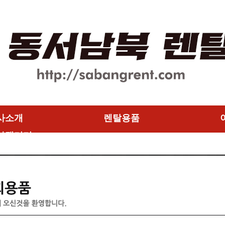
사소개
렌탈용품
사갤러리