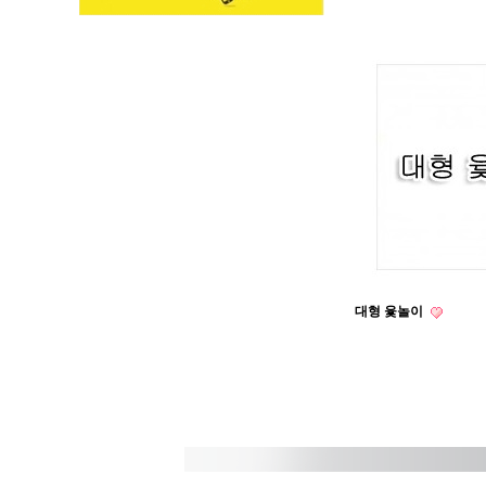
대형 윷놀이