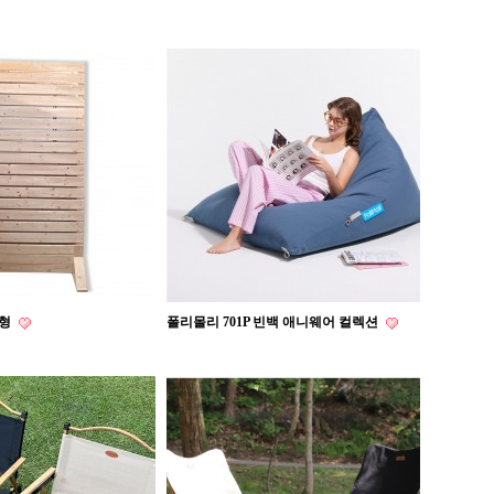
면형
폴리몰리 701P 빈백 애니웨어 컬렉션