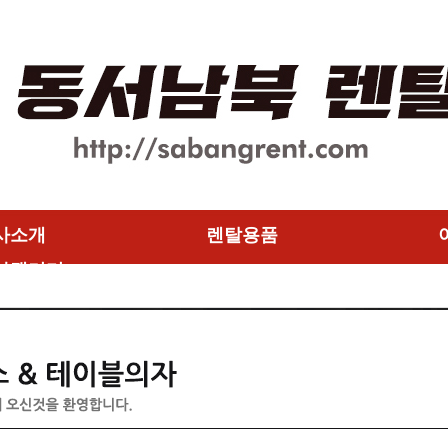
사소개
렌탈용품
사갤러리