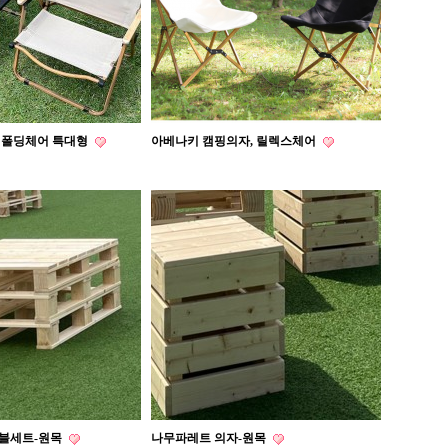
 폴딩체어 특대형
아베나키 캠핑의자, 릴렉스체어
블세트-원목
나무파레트 의자-원목