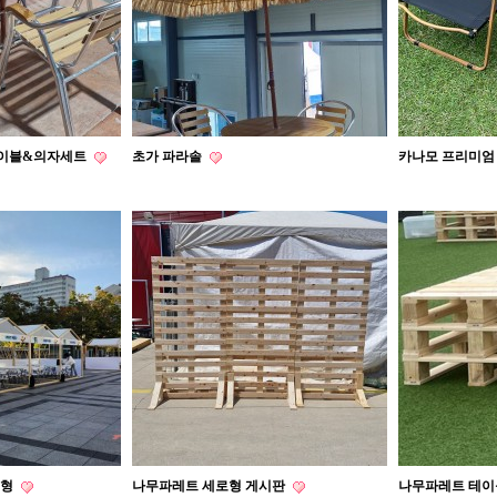
테이블&의자세트
초가 파라솔
카나모 프리미엄
대형
나무파레트 세로형 게시판
나무파레트 테이