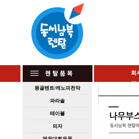
회
행
몽골텐트/캐노피천막
파라솔
테이블
의자
체육대회용품