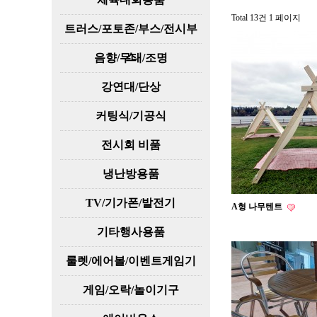
Total 13건
1 페이지
트러스/포토존/부스/전시부
스
음향/무대/조명
강연대/단상
커팅식/기공식
전시회 비품
냉난방용품
TV/기가폰/발전기
A형 나무텐트
기타행사용품
룰렛/에어볼/이벤트게임기
게임/오락/놀이기구