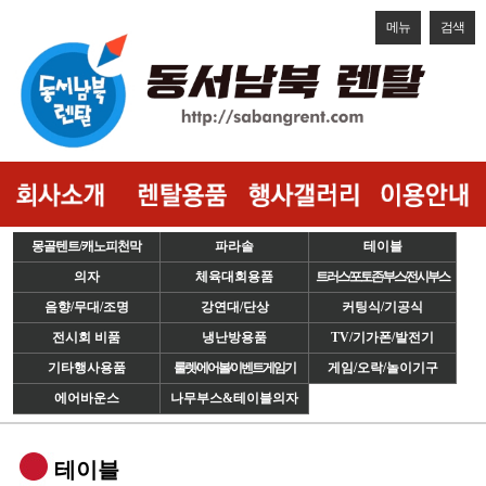
메뉴
검색
몽골텐트/캐노피천막
파라솔
테이블
의자
체육대회용품
트러스/포토존/부스/전시부스
음향/무대/조명
강연대/단상
커팅식/기공식
전시회 비품
냉난방용품
TV/기가폰/발전기
기타행사용품
룰렛/에어볼/이벤트게임기
게임/오락/놀이기구
에어바운스
나무부스&테이블의자
테이블