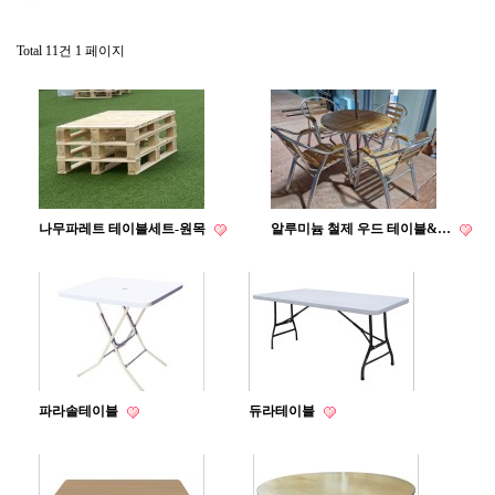
Total 11건
1 페이지
나무파레트 테이블세트-원목
알루미늄 철제 우드 테이블&…
파라솔테이블
듀라테이블