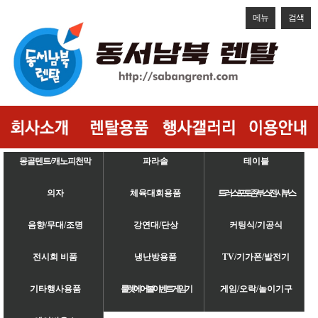
메뉴
검색
몽골텐트/캐노피천막
파라솔
테이블
의자
체육대회용품
트러스/포토존/부스/전시부스
음향/무대/조명
강연대/단상
커팅식/기공식
전시회 비품
냉난방용품
TV/기가폰/발전기
기타행사용품
룰렛/에어볼/이벤트게임기
게임/오락/놀이기구