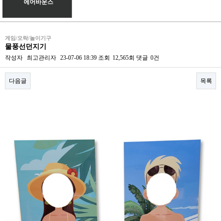
에어바운스
게임/오락/놀이기구
물풍선던지기
작성자
최고관리자
23-07-06 18:39
조회
12,565회
댓글
0건
다음글
목록
본문