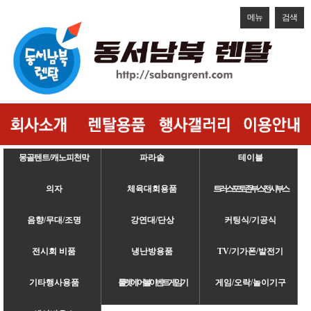
메뉴
검색
몽골텐트/캐노피천막
파라솔
테이블
의자
체육대회용품
트러스/포토존/부스/전시부스
음향/무대/조명
강연대/단상
커팅식/기공식
전시회 비품
냉난방용품
TV/기가폰/발전기
기타행사용품
룰렛/에어볼/이벤트게임기
게임/오락/놀이기구