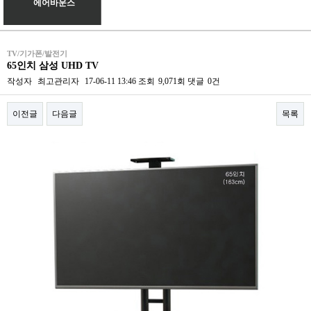
에어바운스
TV/기가폰/발전기
65인치 삼성 UHD TV
작성자
최고관리자
17-06-11 13:46
조회
9,071회
댓글
0건
이전글
다음글
목록
본문