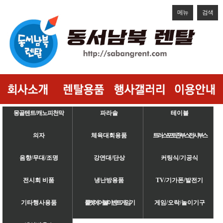
메뉴
검색
몽골텐트/캐노피천막
파라솔
테이블
의자
체육대회용품
트러스/포토존/부스/전시부스
음향/무대/조명
강연대/단상
커팅식/기공식
전시회 비품
냉난방용품
TV/기가폰/발전기
기타행사용품
룰렛/에어볼/이벤트게임기
게임/오락/놀이기구