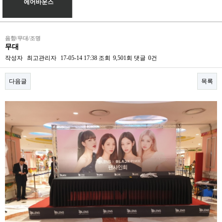
에어바운스
음향/무대/조명
무대
작성자
최고관리자
17-05-14 17:38
조회
9,501회
댓글
0건
다음글
목록
본문