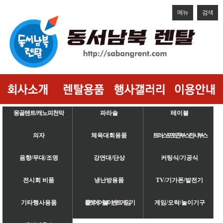
메뉴
검색
몽골텐트/캐노피천막
파라솔
테이블
의자
체육대회용품
트러스/포토존/부스/전시부스
음향/무대/조명
강연대/단상
커팅식/기공식
전시회 비품
냉난방용품
TV/기가폰/발전기
기타행사용품
룰렛/에어볼/이벤트게임기
게임/오락/놀이기구