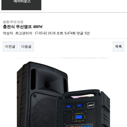
에어바운스
음향/무대/조명
충전식 무선앰프 400W
작성자
최고관리자
17-05-02 16:16
조회
9,474회
댓글
0건
이전글
다음글
목록
본문