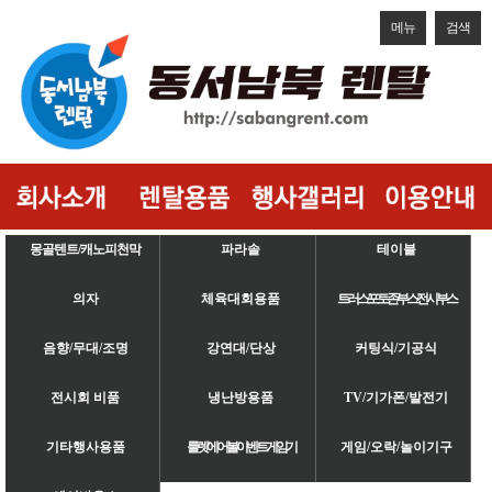
메뉴
검색
몽골텐트/캐노피천막
파라솔
테이블
의자
체육대회용품
트러스/포토존/부스/전시부스
음향/무대/조명
강연대/단상
커팅식/기공식
전시회 비품
냉난방용품
TV/기가폰/발전기
기타행사용품
룰렛/에어볼/이벤트게임기
게임/오락/놀이기구