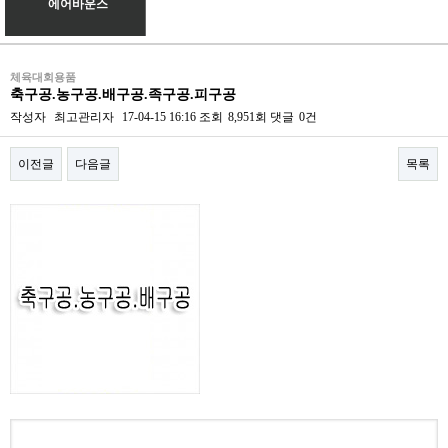
에어바운스
체육대회용품
축구공.농구공.배구공.족구공.피구공
작성자
최고관리자
17-04-15 16:16
조회
8,951회
댓글
0건
이전글
다음글
목록
본문