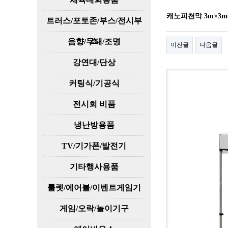
캐노피천막 3m×3m
트러스/포토존/부스/전시부
스
음향/무대/조명
이전글
다음글
강연대/단상
커팅식/기공식
전시회 비품
냉난방용품
TV/기가폰/발전기
기타행사용품
룰렛/에어볼/이벤트게임기
게임/오락/놀이기구