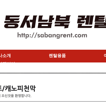
사소개
렌탈용품
사갤러리