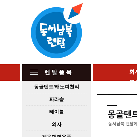
회
행
몽골텐트/캐노피천막
파라솔
테이블
의자
체육대회용품