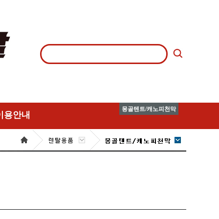
몽골텐트/캐노피천막
이용안내