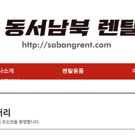
사소개
렌탈용품
사갤러리