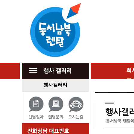
회
행
행사갤러리