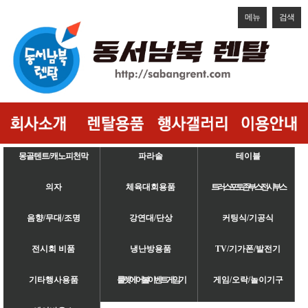
메뉴
검색
몽골텐트/캐노피천막
파라솔
테이블
의자
체육대회용품
트러스/포토존/부스/전시부스
음향/무대/조명
강연대/단상
커팅식/기공식
전시회 비품
냉난방용품
TV/기가폰/발전기
기타행사용품
룰렛/에어볼/이벤트게임기
게임/오락/놀이기구