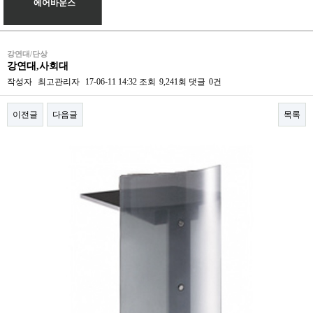
에어바운스
강연대/단상
강연대,사회대
작성자
최고관리자
17-06-11 14:32
조회
9,241회
댓글
0건
이전글
다음글
목록
본문