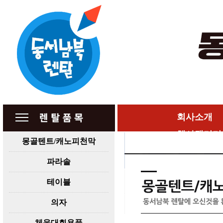
회사소개
행사갤러리
몽골텐트/캐노피천막
파라솔
테이블
의자
체육대회용품