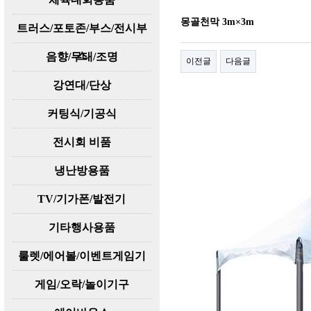
몽골천막 3m×3m
트러스/포토존/부스/전시부
스
음향/무대/조명
이전글
다음글
강연대/단상
커팅식/기공식
전시회 비품
냉난방용품
TV/기가폰/발전기
기타행사용품
룰렛/에어볼/이벤트게임기
게임/오락/놀이기구