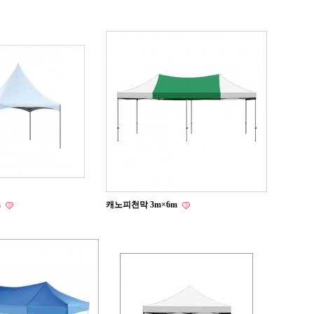
m
캐노피천막 3m×6m