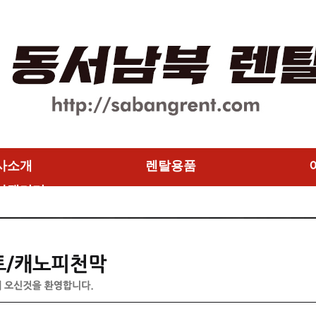
사소개
렌탈용품
사갤러리