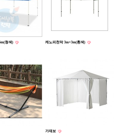
6m(청색)
캐노피천막 3m×3m(흰색)
가재보