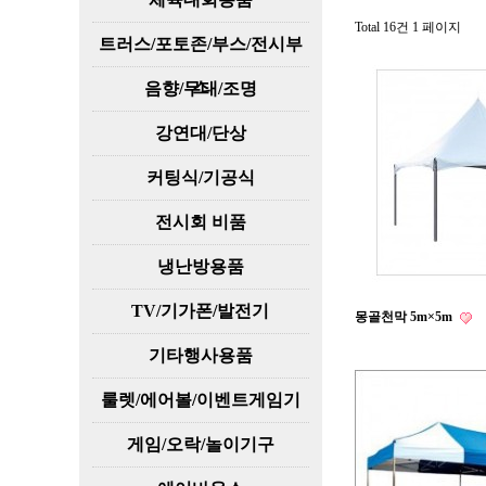
Total 16건
1 페이지
트러스/포토존/부스/전시부
스
음향/무대/조명
강연대/단상
커팅식/기공식
전시회 비품
냉난방용품
TV/기가폰/발전기
몽골천막 5m×5m
기타행사용품
룰렛/에어볼/이벤트게임기
게임/오락/놀이기구