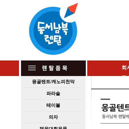
회
행
몽골텐트/캐노피천막
파라솔
테이블
의자
체육대회용품