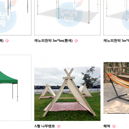
백)
캐노피천막 3m*6m(흰색)
캐노피천막 3m*
A형 나무텐트
해먹