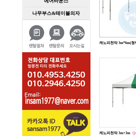
에어바운스
나무부스&테이블의자
캐노피천막 3m*6m(청
캐노피천막 3m×3m